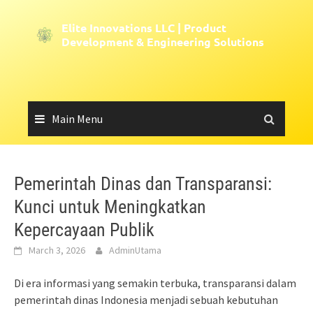
Skip
to
Elite Innovations LLC | Product
content
Development & Engineering Solutions
Main Menu
Pemerintah Dinas dan Transparansi:
Kunci untuk Meningkatkan
Kepercayaan Publik
March 3, 2026
AdminUtama
Di era informasi yang semakin terbuka, transparansi dalam
pemerintah dinas Indonesia menjadi sebuah kebutuhan