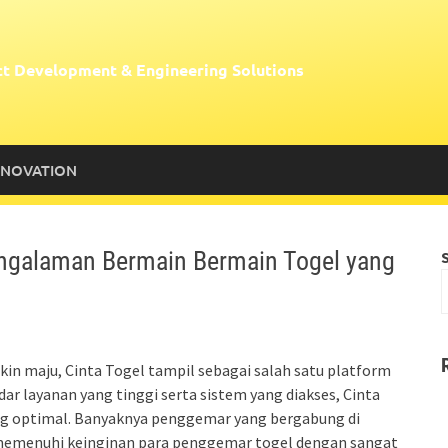
uct Development & Engineering Solutions
NNOVATION
Pengalaman Bermain Bermain Togel yang
in maju, Cinta Togel tampil sebagai salah satu platform
r layanan yang tinggi serta sistem yang diakses, Cinta
 optimal. Banyaknya penggemar yang bergabung di
t memenuhi keinginan para penggemar togel dengan sangat