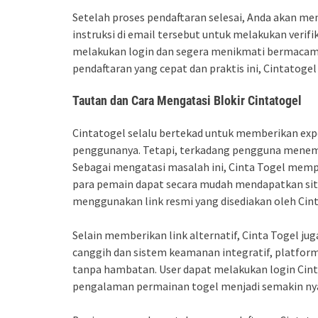
Setelah proses pendaftaran selesai, Anda akan men
instruksi di email tersebut untuk melakukan verifi
melakukan login dan segera menikmati bermacam 
pendaftaran yang cepat dan praktis ini, Cintatoge
Tautan dan Cara Mengatasi Blokir Cintatogel
Cintatogel selalu bertekad untuk memberikan exp
penggunanya. Tetapi, terkadang pengguna menemu
Sebagai mengatasi masalah ini, Cinta Togel mempu
para pemain dapat secara mudah mendapatkan situs
menggunakan link resmi yang disediakan oleh Cint
Selain memberikan link alternatif, Cinta Togel juga
canggih dan sistem keamanan integratif, platfo
tanpa hambatan. User dapat melakukan login Cin
pengalaman permainan togel menjadi semakin n