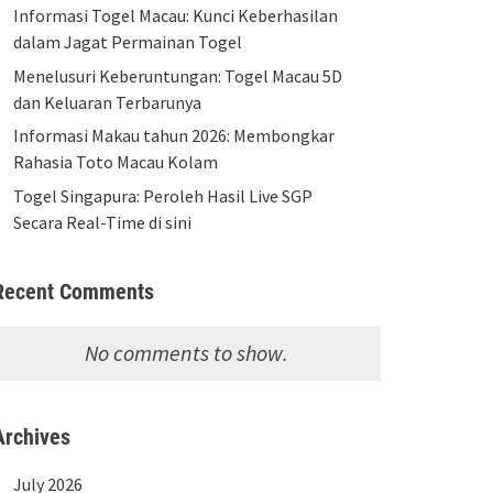
Informasi Togel Macau: Kunci Keberhasilan
dalam Jagat Permainan Togel
Menelusuri Keberuntungan: Togel Macau 5D
dan Keluaran Terbarunya
Informasi Makau tahun 2026: Membongkar
Rahasia Toto Macau Kolam
Togel Singapura: Peroleh Hasil Live SGP
Secara Real-Time di sini
Recent Comments
No comments to show.
Archives
July 2026