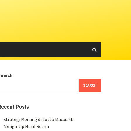
Search
SEARCH
Recent Posts
Strategi Menang di Lotto Macau 4D:
Mengintip Hasil Resmi