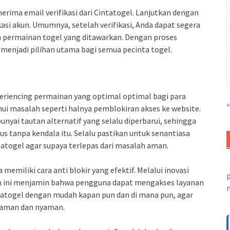
erima email verifikasi dari Cintatogel. Lanjutkan dengan
kasi akun. Umumnya, setelah verifikasi, Anda dapat segera
permainan togel yang ditawarkan. Dengan proses
l menjadi pilihan utama bagi semua pecinta togel.
eriencing permainan yang optimal optimal bagi para
«
i masalah seperti halnya pemblokiran akses ke website.
nyai tautan alternatif yang selalu diperbarui, sehingga
 tanpa kendala itu. Selalu pastikan untuk senantiasa
atogel agar supaya terlepas dari masalah aman.
 memiliki cara anti blokir yang efektif. Melalui inovasi
rm ini menjamin bahwa pengguna dapat mengakses layanan
tatogel dengan mudah kapan pun dan di mana pun, agar
yaman dan nyaman.