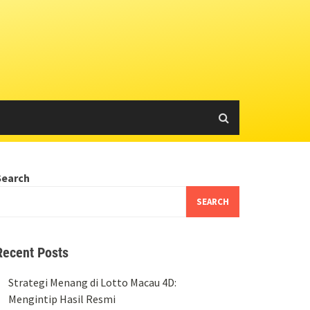
Search
SEARCH
Recent Posts
Strategi Menang di Lotto Macau 4D:
Mengintip Hasil Resmi