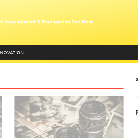
uct Development & Engineering Solutions
NNOVATION