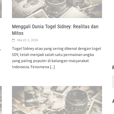
Menggali Dunia Togel Sidney: Realitas dan
Mitos
March 3, 2026
,
Togel Sidney atau yang sering dikenal dengan togel
SDY, telah menjadi salah satu permainan angka
yang paling populer di kalangan masyarakat
Indonesia. Fenomena
[...]