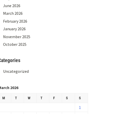
June 2026
March 2026
February 2026
January 2026
November 2025
October 2025
Categories
Uncategorized
March 2026
M
T
W
T
F
S
S
1