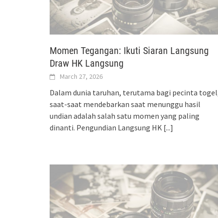
Momen Tegangan: Ikuti Siaran Langsung
Draw HK Langsung
March 27, 2026
Dalam dunia taruhan, terutama bagi pecinta togel
saat-saat mendebarkan saat menunggu hasil
undian adalah salah satu momen yang paling
dinanti. Pengundian Langsung HK
[...]