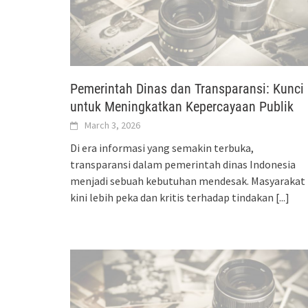
Pemerintah Dinas dan Transparansi: Kunci
untuk Meningkatkan Kepercayaan Publik
March 3, 2026
Di era informasi yang semakin terbuka,
transparansi dalam pemerintah dinas Indonesia
menjadi sebuah kebutuhan mendesak. Masyarakat
kini lebih peka dan kritis terhadap tindakan
[...]