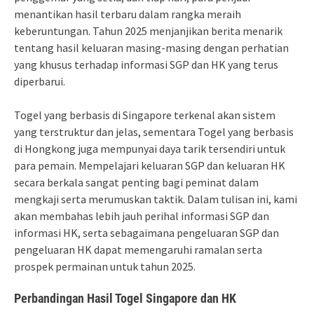
menantikan hasil terbaru dalam rangka meraih
keberuntungan. Tahun 2025 menjanjikan berita menarik
tentang hasil keluaran masing-masing dengan perhatian
yang khusus terhadap informasi SGP dan HK yang terus
diperbarui.
Togel yang berbasis di Singapore terkenal akan sistem
yang terstruktur dan jelas, sementara Togel yang berbasis
di Hongkong juga mempunyai daya tarik tersendiri untuk
para pemain. Mempelajari keluaran SGP dan keluaran HK
secara berkala sangat penting bagi peminat dalam
mengkaji serta merumuskan taktik. Dalam tulisan ini, kami
akan membahas lebih jauh perihal informasi SGP dan
informasi HK, serta sebagaimana pengeluaran SGP dan
pengeluaran HK dapat memengaruhi ramalan serta
prospek permainan untuk tahun 2025.
Perbandingan Hasil Togel Singapore dan HK