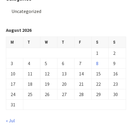
Uncategorized
August 2026
M
T
W
T
F
S
S
1
2
3
4
5
6
7
8
9
10
11
12
13
14
15
16
17
18
19
20
21
22
23
24
25
26
27
28
29
30
31
« Jul