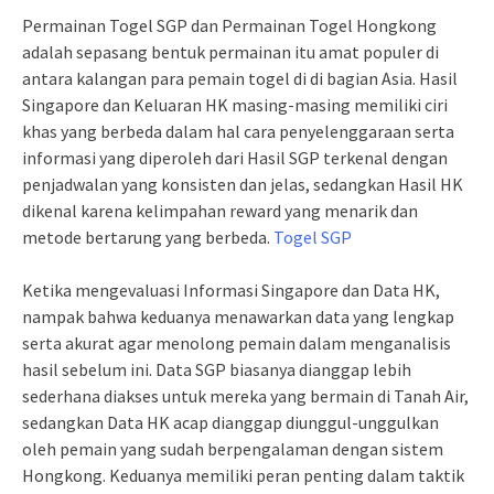
Permainan Togel SGP dan Permainan Togel Hongkong
adalah sepasang bentuk permainan itu amat populer di
antara kalangan para pemain togel di di bagian Asia. Hasil
Singapore dan Keluaran HK masing-masing memiliki ciri
khas yang berbeda dalam hal cara penyelenggaraan serta
informasi yang diperoleh dari Hasil SGP terkenal dengan
penjadwalan yang konsisten dan jelas, sedangkan Hasil HK
dikenal karena kelimpahan reward yang menarik dan
metode bertarung yang berbeda.
Togel SGP
Ketika mengevaluasi Informasi Singapore dan Data HK,
nampak bahwa keduanya menawarkan data yang lengkap
serta akurat agar menolong pemain dalam menganalisis
hasil sebelum ini. Data SGP biasanya dianggap lebih
sederhana diakses untuk mereka yang bermain di Tanah Air,
sedangkan Data HK acap dianggap diunggul-unggulkan
oleh pemain yang sudah berpengalaman dengan sistem
Hongkong. Keduanya memiliki peran penting dalam taktik