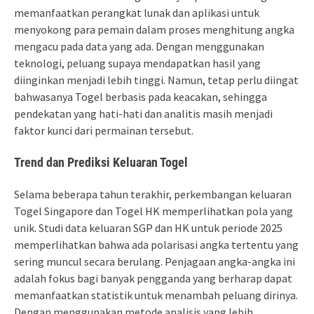
memanfaatkan perangkat lunak dan aplikasi untuk
menyokong para pemain dalam proses menghitung angka
mengacu pada data yang ada. Dengan menggunakan
teknologi, peluang supaya mendapatkan hasil yang
diinginkan menjadi lebih tinggi. Namun, tetap perlu diingat
bahwasanya Togel berbasis pada keacakan, sehingga
pendekatan yang hati-hati dan analitis masih menjadi
faktor kunci dari permainan tersebut.
Trend dan Prediksi Keluaran Togel
Selama beberapa tahun terakhir, perkembangan keluaran
Togel Singapore dan Togel HK memperlihatkan pola yang
unik. Studi data keluaran SGP dan HK untuk periode 2025
memperlihatkan bahwa ada polarisasi angka tertentu yang
sering muncul secara berulang. Penjagaan angka-angka ini
adalah fokus bagi banyak pengganda yang berharap dapat
memanfaatkan statistik untuk menambah peluang dirinya.
Dengan menggunakan metode analisis yang lebih