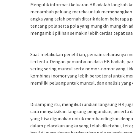
Mengulik informasi keluaran HK adalah langkah kr
menambah peluang mereka untuk memenangkan p
angka yang telah pernah ditarik dalam beberapa 
tentang pola serta pola yang mungkin mungkin ada
mengambil pilihan semakin lebih cerdas tepat sa
Saat melakukan penelitian, pemain seharusnya 
tertentu. Dengan pemantauan data HK hadiah, pa
sering sering muncul serta nomor-nomor yang ti
kombinasi nomor yang lebih berpotensi untuk mem
memiliki peluang untuk muncul, dan analisis yan
Di samping itu, mengikuti undian langsung HK ju
cara menyaksikan langsung pengundian, peserta d
yang bisa digunakan untuk membandingkan dengan
dalam pelacakan angka yang telah diketahui, tet
hasil di masa depan berdasarkan pola sejarah yang