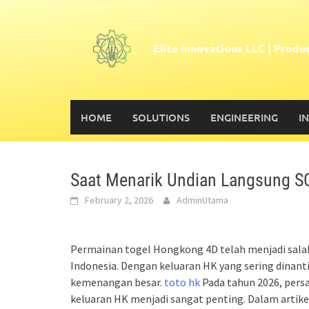
Skip
to
content
Elite Innovations LLC | Prod
HOME
SOLUTIONS
ENGINEERING
I
Saat Menarik Undian Langsung SGP
February 2, 2026
AdminUtama
Permainan togel Hongkong 4D telah menjadi salah 
Indonesia. Dengan keluaran HK yang sering dinant
kemenangan besar.
toto hk
Pada tahun 2026, persa
keluaran HK menjadi sangat penting. Dalam artike