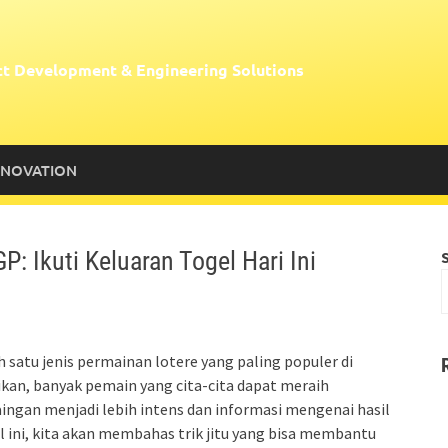
uct Development & Engineering Solutions
NNOVATION
: Ikuti Keluaran Togel Hari Ini
satu jenis permainan lotere yang paling populer di
ikan, banyak pemain yang cita-cita dapat meraih
ingan menjadi lebih intens dan informasi mengenai hasil
l ini, kita akan membahas trik jitu yang bisa membantu