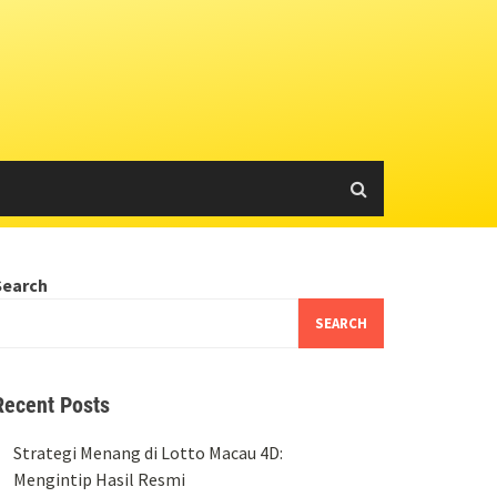
Search
SEARCH
Recent Posts
Strategi Menang di Lotto Macau 4D:
Mengintip Hasil Resmi